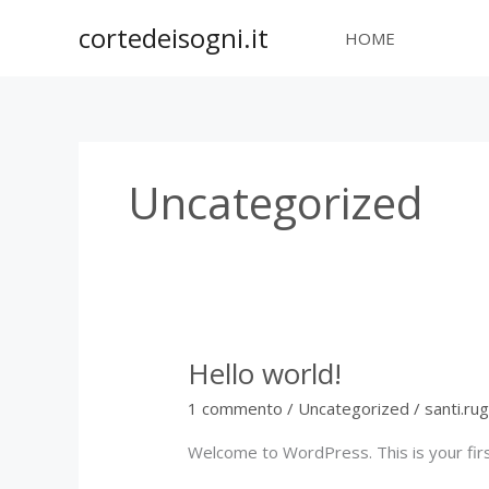
Vai
cortedeisogni.it
al
HOME
contenuto
Uncategorized
Hello world!
1 commento
/
Uncategorized
/
santi.ru
Welcome to WordPress. This is your first 